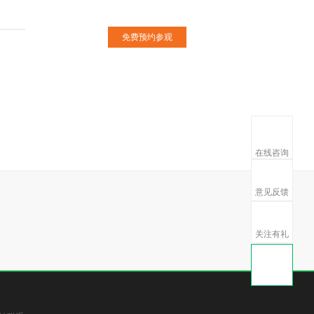
下载贝壳A
查看业主真实
在线咨询
意见反馈
扫微信
获10000套家
关注有礼