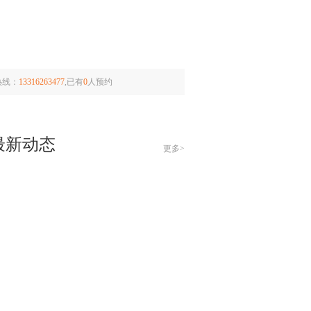
热线：
13316263477
,已有
0
人预约
最新动态
更多>