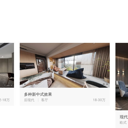
多种新中式效果
2-18万
后现代
客厅
18-30万
现代
欧式