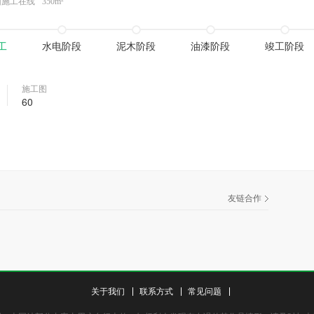
园施工在线
350m²
工
水电阶段
泥木阶段
油漆阶段
竣工阶段
施工图
60
友链合作
关于我们
联系方式
常见问题