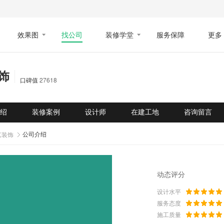
效果图
找公司
装修学堂
服务保障
更多
饰
27618
口碑值
绍
装修案例
设计师
在建工地
咨询留言
艺装饰
公司介绍
动态评分
设计水平
服务态度
施工质量