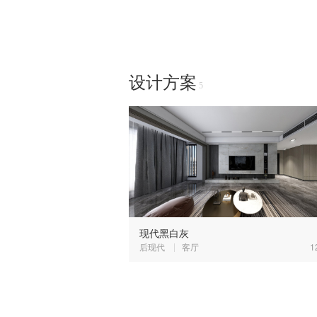
设计方案
5
现代黑白灰
后现代
客厅
1