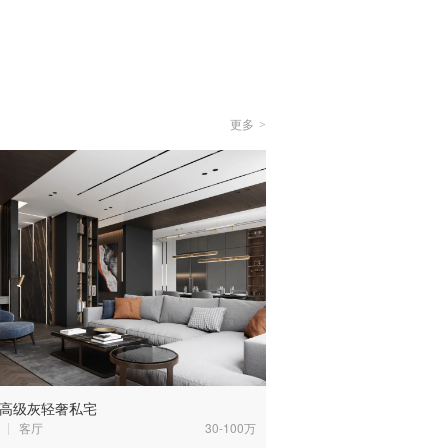
更多
>
高级灰轻奢私宅
客厅
30-100万