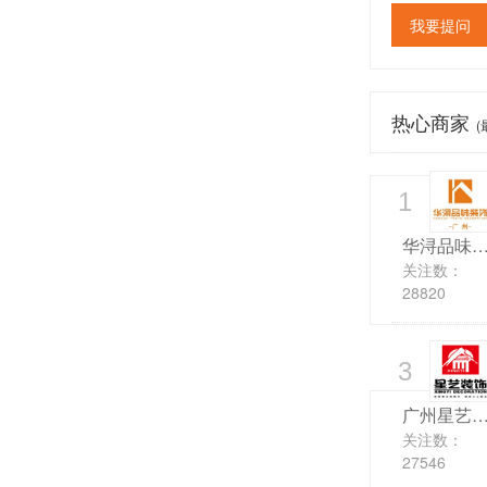
我要提问
热心商家
(
1
华浔品味装
关注数：
28820
3
广州星艺装
关注数：
27546