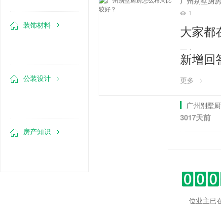
广州别墅厨
1
装饰材料
大家都
更多
新增回
公装设计
更多
广州别墅厨
3017天前
房产知识
位业主已