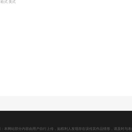
 欧式 美式
明：本网站部分内容由用户自行上传，如权利人发现存在误传其作品情形，请及时与本