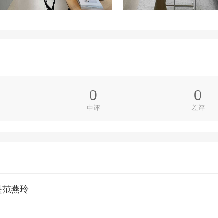
0
0
中评
差评
是
范燕玲