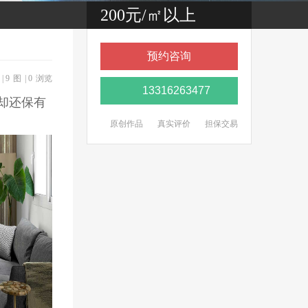
200元/㎡以上
预约咨询
|
9
图
|
0
浏览
13316263477
却还保有
原创作品
真实评价
担保交易