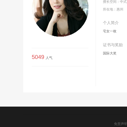
擅长空间：
中式
所在地：
惠州
个人简介
宅女一枚
证书与奖励
国际大奖
5049
人气
免责声