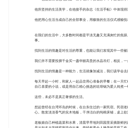
他所坚持的生活美学，在他接手的杂志《生活手帖》中体现得
他把用心生活当成自己的全部事业，用极致的生活仪式感愉悦
在我们的生活中，大多数时间都是平淡无趣又充满匆忙的焦躁
事。
找到生活的情趣是对生活的尊重，也能让我们发现其中一些被
我们并不需要投掷千金买一盏华丽高贵的水晶吊灯，相反，一
找到生活的情趣是一种能力，生活就像加减法，我们该学会去
每天早起一小时，和家人一起品尝用心准备的早餐；在一天忙
自己喜爱的小说，或是用自己精心挑选的珐琅锅为爱人炖煮一
这些，未必不是真正奢侈的生活。
想起曾经在台湾环岛的时候，在台东住过的一家民宿。民宿老
心。散发淡淡香气的实木地板，干净洁白的纯棉床铺，桌上欲
老板娘自己种植蔬菜和水果，清晨早早地到田园里采摘新鲜的
是从知名大学研究所毕业出来，曾经有着令人艳羡的高薪工作