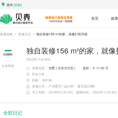
惠州
[切换]
首页
效
装修攻略
装修日记
独自装修156 m²的家，就像打怪升级
独自装修156 m²的家，就
2022年11月18日
众信装饰
房屋信息：
别墅 (
查看房型图
)
造价：￥ 11.00 万
所在小区：
风格：
地中海
装修公司：
广州星艺1
设计师：
星艺设计师2
开工时间：
2018年01月15日
最新时间：
2022年11月18日
全部日记