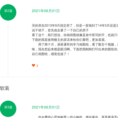
2021年06月01日
第2篇
买的房在2013年9月就交房了，但是一直拖到了14年3月
说干就干，首先他去量了一下自己的房子
看了这个，我只想说，你画得图就像是老中医写的字，也就只
下面的我直接用楼主的原话来给你们看吧，更加直观。
用了两个月，昼夜通宵的学习画图纸，看了数百个视频，
唉，现在想起来都是眼泪啊。下面把我刚刚打印出来的图纸传
自己画图纸，感觉也值了！
3
软装
2021年06月01日
第3篇
也会费些心思地购置一些小物件，摆在家中，享受着亲手