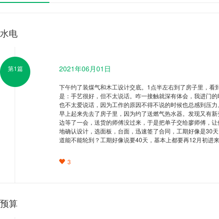
水电
2021年06月01日
第1篇
下午约了装煤气和木工设计交底。1点半左右到了房子里，看
是：手艺很好，但不太说话。咋一接触就深有体会，我进门的
也不太爱说话，因为工作的原因不得不说的时候也总感到压力
早上起来先去了房子里，因为约了送燃气热水器。发现又有新
边等了一会，送货的师傅没过来，于是把单子交给廖师傅，让
地确认设计，选面板，台面，迅速签了合同，工期好像是30天
道能不能轮到？工期好像说要40天，基本上都要再12月初进
3
预算