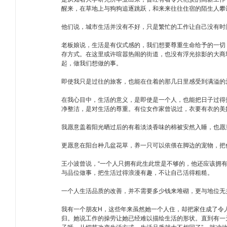
醒来，在草地上与狗狗追逐跳跃，和来来往往住宿的陌生人攀
他们说，城市生活并没有不好，只是繁忙的工作让自己没有时
老板娘说，生活是有仪式感的，我们想要尊重生命给予的一切
存方式。在这里或许喧嚣热闹的街道，也没有浮光掠影的大商
起，做我们想做的事。
即使我只是过往的旅客，也能在住着的那几日里感受到满溢的爱
在我心目中，生活的意义，是即使是一个人，也能把日子过得
净整洁，是对生活的尊重。有位女作家曾说过，衣要有衣的美
我愿意盖着阳光晒过后的有着淡淡香味的棉被安然入睡，也愿
更愿意在阳台种几盆花草，养一只可以依偎在脚边的宠物，把
王小波曾说，“一个人只拥有此生此世是不够的，他还应该拥
与品位做事，把生活过得浪漫有趣，不让自己活得粗糙。
一个人生活品质的改善，并不需要多少钱来堆砌，更与地位无
我有一个朋友H，这些年来虽然她一个人住，却把家住成了令
归。她说工作的操劳让她已经难以描绘生活的形状。直到有一
子呀，从细节改变生活方式，生活品质就大不相同了”，就冲