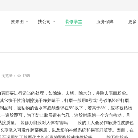
效果图
找公司
装修学堂
服务保障
更多
浏览量：
1209
表面要进行适当的处理，如除油、去锈、除水分，并除去表面粉尘。
或其它快干性溶剂擦洗干净并晾干，打磨一般用0号或1号砂纸轻轻打磨。
品时，被粘物的含水率必须要求在8%以下，若高于8%，应将被粘物
一遍胶即可，为了防止胶层留有气孔，涂胶时应朝一个方向移动，且
粘接质量。 装修万能胶对人体有害吗 胶的工人会发作触摸性皮肤色
;长期吸入可发作肺部疾患，以及影响神经系统和损害肝脏等。因而，在
已不运用氯丁胶而代之以低毒的聚酯胶或热熔胶等。 除万能胶外，