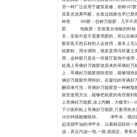
另一种广泛应用于建筑装修，俗称107
其富含游离甲醛，在发达国家也早已禁
种类 309胶：也称万能胶，几乎不
胶。 地板胶：安装复合地板的时候，
关，安装中是不需要用胶的，所以在购
般安装天然石材的人会使用，基本上
纸胶粉，用水调和，很多是用马铃薯之
用，这种胶只是在一些展厅装饰中使用
处滴上哥俩好万能胶使原来的哥俩好万
上，哥俩好万能胶很快变软，能够很快
俩好万能胶作用特好。在凝结的哥俩好
酮溶液可洗，哥俩好万能胶是一种树脂
留意使用方法，能够把粘胶的有些塞到
上哥俩好万能胶,涂上丙酮，大概等5～
下小面积粘上哥俩好万能胶,只要用热水
10分钟就能够除掉。 净甲水，偶尔
起洗指甲油的净甲水，沾着棉花轻轻一
油，弄点汽油一泡,一搓,就搞定。香蕉