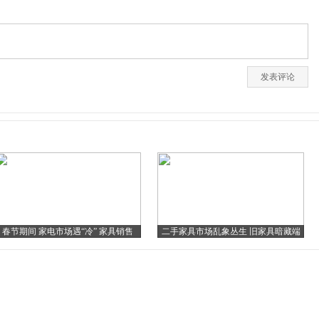
春节期间 家电市场遇“冷” 家具销售
二手家具市场乱象丛生 旧家具暗藏端
变“热”
倪价格或飙升