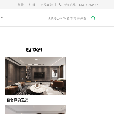
登录
注册
意见反馈
咨询热线：13316263477
搜装修公司/问题/攻略/效果图
热门案例
轻奢风的爱恋