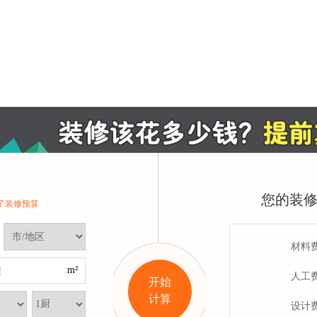
您的装
了装修预算
材料
m²
积
人工
开始
计算
关于我们
联系方式
常见问题
设计