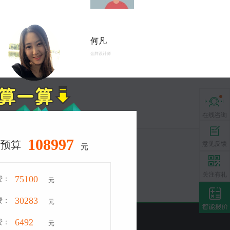
何凡
金牌设计师
下载
下载
查看业主
查看业主
在线咨询
在线咨询
40158
修预算
意见反馈
意见反馈
元
友链合作
获1000
获1000
关注有礼
关注有礼
18004
费：
元
23845
费：
元
7993
费：
元