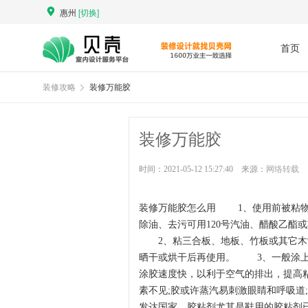
惠州
[切换]
首页
装修攻略
装修万能胶
装修万能胶
时间：2021-05-12 15:27:40 来源：
网络转载
装修万能胶怎么用 1、使用前被粘物
除油、去污可用120号汽油、醋酸乙酯
2、粘三合板、地板、竹板或其它木制
晒干或烘干后再使用。 3、一般涂上
涂胶速度快，以利于空气的排出，提高
素不见;胶或许蒸汽易刺激眼睛和呼吸道
发达国家，胶粘剂尤其是鞋用的胶粘剂