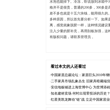
水泡也能掉下。冷冻，听说放到冰箱中
格并不是很贵，普通的200多，300多是
差不多也就是十五六块钱，能用很久
多种原因，所以首先要分析一下。如果
离，感觉就象脱胶一样，这种情况建议
注入少量的胶补充，再用刮板加强，这
有版权问题，请联系管理员 。
看过本文的人还看过
·
中国家居总裁论坛：家居巨头2010年
·
二手家具市场乱象丛生 旧家具暗藏端倪价
·
安信地板铺进上海世博中心 为世博添
·
知名建材卖场 何时出现零投诉的历史
·
红星美凯龙舞动"链"战 立足中国家居