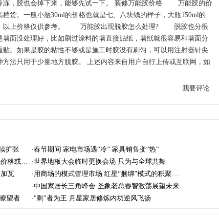
冷冻，胶也会掉下来，能够先试一下。 装修万能胶价格 万能胶的价
高档货。一般小瓶30ml的价格也就是七、八块钱的样子，大瓶150ml的
的。以上价格仅供参考。 万能胶出现脱胶怎么处理? 脱胶也分很
是墙面没处理好，比如刷过涂料的墙直接贴纸，墙纸就很容易和墙面分
重贴。如果是胶的粘性不够或是施工时胶没有刷匀，可以用注射器针尖
种方法只用于少量地方脱胶。 上述内容来自用户自行上传或互联网，如
我要评论
·
继续扩张
春节期间 家电市场遇“冷” 家具销售变“热”
·
格或飙升
世界地板大会临时更换会场 只为与全球共舞
·
砖加瓦
用商场的模式管理市场 红星“捆绑”模式的积聚效应
·
？
中国家居长三角峰会 圣象老总睿智激荡展望未来
·
业瞭望者
"剩"者为王 月星家居修炼内功逆风飞扬