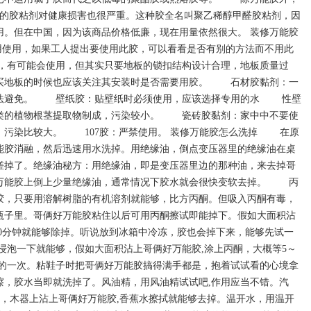
胶的胶粘剂对健康损害也很严重。这种胶全名叫聚乙稀醇甲醛胶粘剂，因
用。但在中国，因为该商品价格低廉，现在用量依然很大。 装修万能胶
用使用，如果工人提出要使用此胶，可以看看是否有别的方法而不用此
有可能会使用，但其实只要地板的锁扣结构设计合理，地板质量过
买地板的时候也应该关注其安装时是否需要用胶。 石材胶黏剂：一
无法避免。 壁纸胶：贴壁纸时必须使用，应该选择专用的水 性壁
类的植物根茎提取物制成，污染较小。 瓷砖胶黏剂：家中中不要使
，污染比较大。 107胶：严禁使用。 装修万能胶怎么洗掉 在原
能胶消融，然后迅速用水洗掉。用绝缘油，倒点变压器里的绝缘油在桌
搓掉了。绝缘油秘方：用绝缘油，即是变压器里边的那种油，来去掉哥
万能胶上倒上少量绝缘油，通常情况下胶水就会很快变软去掉。 丙
胶，只要用溶解树脂的有机溶剂就能够，比方丙酮。但吸入丙酮有毒，
瓶子里。哥俩好万能胶粘住以后可用丙酮擦试即能掉下。假如大面积沾
10分钟就能够除掉。听说放到冰箱中冷冻，胶也会掉下来，能够先试一
浸泡一下就能够，假如大面积沾上哥俩好万能胶,涂上丙酮，大概等5～
的一次。粘鞋子时把哥俩好万能胶搞得满手都是，抱着试试看的心境拿
擦，胶水当即就洗掉了。风油精，用风油精试试吧,作用应当不错。汽
水，木器上沾上哥俩好万能胶,香蕉水擦拭就能够去掉。温开水，用温开