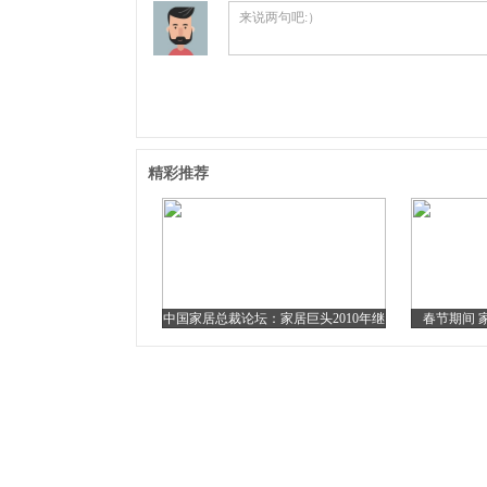
来说两句吧:）
精彩推荐
中国家居总裁论坛：家居巨头2010年继
春节期间 
续扩张