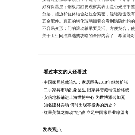
好有保温层；钢板浴缸要观察其表面是否光洁平整
分层，裙边和缸体结合处压合紧密，轻轻敲击没有空
五金配件。真正的钢化玻璃细看会看到隐隐约约的
不容易变形；门的滚动轴承要灵活、方便契合，使
关于卫生间洁具选购攻略的全部内容了，希望能对
看过本文的人还看过
·
中国家居总裁论坛：家居巨头2010年继续扩张
·
二手家具市场乱象丛生 旧家具暗藏端倪价格或飙升
·
安信地板铺进上海世博中心 为世博添砖加瓦
·
知名建材卖场 何时出现零投诉的历史？
·
红星美凯龙舞动"链"战 立足中国家居业瞭望者
发表观点