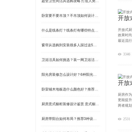
超全卫生间洁具选购攻略 打造人类高质量卫生间
开放
卧室要不要吊顶？不吊顶如何设计？5款卧室装修效果图
开放式厨
什么是线条灯？线条灯有哪些特点？家居装修的4种应用
效果时尚
最近流行
窗帘从选购到安装很多人踩过这5个大坑 窗帘选购注意事项
3346
卫浴洁具如何挑选？装一网卫浴洁具选购注意事项
阳光房装修怎么设计好？6种阳光房设计样式 帮你解决选择困
开放
卧室铺木地板选什么颜色好？推荐这3种颜色 温馨又时尚！
厨房作为
更能提升
厨房意式橱柜装修设计鉴赏 意式橱柜装修效果图
两者规划
厨房带阳台如何布局？推荐3种设计方案 一种比一种高级！
2531